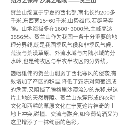
朔方之保障 沙漠之咽喉 ——贺兰山
贺兰山绵亘于宁夏的西北部,南北长约200多
千米,东西宽15~60千米,山势雄伟,若群马奔
腾。山地海拔多在1600~3000米,主峰高达
3556米。贺兰山作为我国一条十分重要的地
理分界线,既是我国季风气侯和非季风气候、
荒漠与荒漠草原、外流水域与内陆水域的分
水岭,也是纯牧区与半农半牧区的分界线。
巍峨雄伟的贺兰山削弱了西北寒风的侵袭,有
效增加了产区的积温,降低了霜冻对葡萄造成
的危害,又阻挡了腾格里沙漠流沙的东移,是这
片土地的天然屏障。贺兰山东麓形成的农耕
文化和西麓的草原文化在宁夏这片神奇的土
地上冲突,碰撞、交流与融合,如今葡萄酒又为
这里增添了一抹绚丽的色彩。