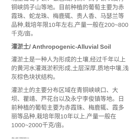
铜峡鸽子山等地。目前种植的葡萄主要为赤
霞珠、蛇龙珠、梅鹿辄、贵人香、马瑟兰等
品种,栽培年限10年左右,产量一般在200~800
千克/亩。
灌淤土/ Anthropogenic-Alluvial Soil
灌淤土是一种人为形成的土壤,经过千年以上
的黄河水灌溉淤积形成,土层深厚,质地中壤,浅
灰棕色块状结构。
灌淤土的主要分布区域在青铜峡峡口、大
坝、瞿靖、芦花台以及永宁李俊镇等地。日
前种植的葡萄主要为赤霞珠、梅鹿辄、霞多
丽等品种,栽培年限10年以上,产量一般在
1000~2000千克/亩。
--摘自《读醉·宁夏酒庄指南2018》