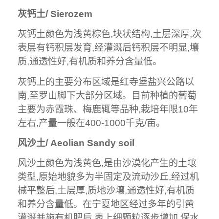
灰钙土/ Sierozem
灰钙土颜色为浅黄棕色,块状结构,土层深厚,次
表层有钙积层发育,经灌溉后钙积层不明显,壤
质,通透性好,有机质和养分含量低。
灰钙上的主要分布区域是红寺堡盐兴公路以
南,至罗山脚下大部分区域。目前种植的葡萄
主要为赤霞珠、梅鹿辄等品种,栽培年限10年
左右,产量一般在400-1000千克/亩。
风沙土/ Aeolian Sandy soil
风沙土颜色为浅黄色,是由沙漠化产生的土壤
类型,原始地貌多为半固定及流动沙丘,经过机
械平整后,土层厚,质地沙壤,通透性好,有机质
和养分含量低。在宁夏地区经过多年的引黄
灌溉并施有机肥后,表上细颗粒逐步增加,保水