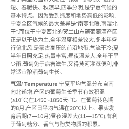
短、春暖快、秋凉早,四季分明,是宁夏气候的
基本特点。因为受到纬度和地势高低的影响,
宁夏全区气候的最大差异是“南寒北暖,南湿北
干”,而位于宁夏西北的贺兰山东麓葡萄酒产区
正是以干热为主,全年温度相差铰大,冬半年盛
行偏北风,是蒙古高压的前沿地带,气流干冷;夏
半年日照充足,热量丰富,昼夜温差大,全年干旱
少雨,葡萄免于病害滋生,又得黄河灌溉便利,非
常适宜酿酒葡萄生长。
气温/ Temperature
宁夏平均气温分布自南
向北递增,产区的葡萄生长季节有效积温
(≥10℃)在1450~1850天·℃。在葡萄转色期
的8月,产区日平均气温在20℃以上。果实发
育后期(7—10月)昼夜湿差大(11—15℃),有利
于葡萄糖分、香气与酚类物质的积累。