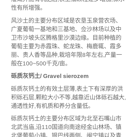
性有所增强。
风沙土的主要分布区域是农垦玉泉营农场、
广夏葡萄一基地和三基地、佥沙林场以及中
卫市沙坡头区腾格里沙漠边缘。目前种植的
葡萄主要为赤霞珠、蛇龙珠、梅鹿辄、霞多
丽、贵人香等品种,栽培年限8年左右,产量一
般在100~500千克/亩。
砾质灰钙土/ Gravel sierozem
砾质灰钙土的有效土层薄,表土下有深厚的洪
积砾石层,颗粒大小不等,越靠近山体砾石越大,
通透性好,有机质和养分含量低。
砾质灰钙土的主要分布区域为北至石嘴山市
北武当庙,沿110国道向南途经金山林场、镇
北堡葡萄小镇、银巴线两侧、闽宁镇以及青