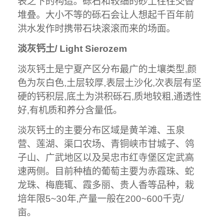
表之下的构造。砾石和较细的砂土往往交替
堆叠。大小不等的砾石会让人想起千百年前
洪水发作时携带石块滚滚而来的场面。
淡灰钙土/ Light Sierozem
淡灰钙土是宁夏产区分布最广的土壤类型,颜
色为灰白色,土层较厚,表层土沙化,次表层有坚
硬的钙积层,底土为洪积砾石,质地较粗,通透性
好,有机质和养分含量低。
淡灰钙土的主要分布区域是黄羊滩、玉泉
营、莲湖、渠口农场、青铜峡市甘城子、鸰
子山、广武地区以及吴忠市红寺堡区定武高
速两侧。目前种植的葡萄主要为赤霞珠、蛇
龙珠、梅鹿辄、霞多丽、贵人香等品种，栽
培年限5~30年,产量一般在200~600千克/
亩。