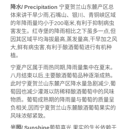
降水/ Precipitation
宁夏贺兰山东麓产区总
体来讲干旱少雨,石嘴山、银川、青铜峡区域
的年降雨量均小于200亳米,有利于抑制病虫
害发生。红寺堡的降雨相比之下虽多一点,但
因其区域平均海拔最高,蒸发量高,干早加之风
大,鲜有病虫害,有利于酿酒葡萄进行有机种
植。
宁夏产区属于雨热同期,降雨量集中在夏末。
八月结東以后,主要酿酒葡萄品种逐渐成熟。
此时宁夏贺兰山东麓产区降水量急剧减少,葡
萄园也减少灌溉以防稀释酿酒葡萄中的风味
物质。葡萄成熟期的降雨量与葡萄的质量呈
负相关,因而宁夏贺兰山东麓酿酒葡萄果实的
风味浓郁紧致。
光照/ Sunshine
葡萄喜光,果实的生长依赖于