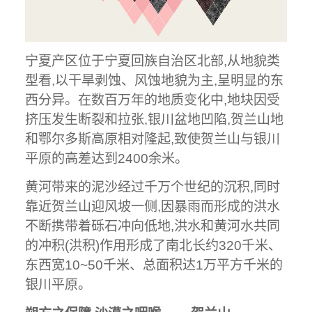
宁夏产区位于宁夏回族自治区北部,从地貌类
型看,以干旱剥蚀、风蚀地貌为主,呈明显的东
西分异。在数百万年的地质变化中,地块因受
挤压发生断裂和拉张,银川盆地凹陷,贺兰山地
和鄂尔多斯高原相对隆起,致使贺兰山与银川
平原的高差达到2400余米。
黄河带来的泥沙经过千万个世纪的沉积,同时
靠近贺兰山迎风坡一侧,因暴雨而形成的洪水
不断携带着砾石冲向低地,洪水和黄河水共同
的冲积(洪积)作用形成了南北长约320千米、
东西宽10~50千米、总面积达1万平方千米的
银川平原。