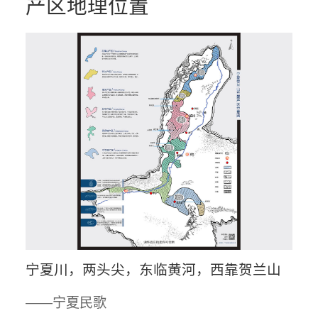
产区地理位置
协会联盟
联系方式
宁夏川，两头尖，东临黄河，西靠贺兰山
——宁夏民歌