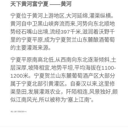
天下黄河富宁夏 ——黄河
宁夏位于黄河上游地区,大河延绵,灌渠纵横。
黄河自中卫黑山峡奔流而来,河势向东北顺地
势经石嘴山出境,流经397千米,滋润着沃野千
里的宁夏平原,成为宁夏贺兰山东麓酿酒葡萄
的主要灌溉来源。
宁夏平原南高北低,从西南向东北逐渐倾斜,土
层深厚,坡降相宜,地势平坦,平均海拔在1100-
1200米。宁夏贺兰山东麓葡萄酒产区大部分
属于宁夏北部引黄灌区。自秦汉以来,这里修
渠垦田,发展灌溉农业，阡陌相连,风景独好,颇
似江南风光,所以被称为“塞上江南”。
--摘自《读醉·宁夏酒庄指南2018》