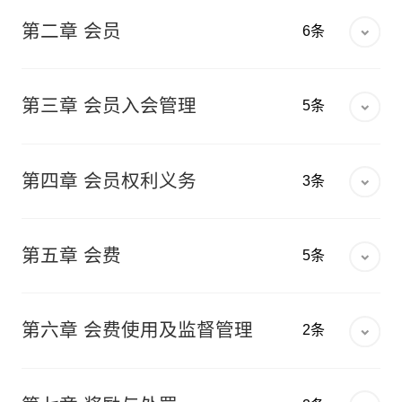
协会联盟
第一条
为规范宁夏贺兰山东麓葡萄与葡萄酒联
第二章 会员
6条
合会会员的发展和管理，保护会员合法权利，充
分发挥本会的作用，维护本会声誉，确保本会科
联系方式
学和谐、健康、有序发展，根据国家有关政策法
第六条
本会会员包含单位会员和个人会员，并
第三章 会员入会管理
规和《宁夏贺兰山东麓葡萄与葡萄酒联合会章
5条
分为在册会员、备案会员和荣誉会员。
程》，制定本办法。
第七条
凡在宁夏自治区内从事葡萄酒及相关产
第十二条
凡符合本办法第七条规定的单位或组
第二条
本会会员制的宗旨是：建立规范科学的
业的生产、加工、经营、管理、科研、教育、推
第四章
会员权利义务
3条
织，均可申请加入本会及本会的分支机构，成为
会员组织网络，增强本会的凝聚力，团结组织会
广等业务的，具有法人资格的企事业单位、社会
本会在册会员。
员积极参与本会活动，促进宁夏贺兰山东麓葡萄
团体或合法公民，承认和遵守本会章程，愿意履
第十七条
申请入会单位自批准之日起即获得宁
与葡萄酒产业的健康发展。
行会员义务，行使会员权利，按照规定程序提出
第十三条
单位会员申请入会应具备下列条件：
第五章 会费
5条
夏贺兰山东麓葡萄与葡萄酒联合会在册会员资
申请，经本会批准后均可成为会员。
第三条
本会会员入会由理事会或秘书长办公会
（一）由申请组织向本会提出申请；
格，享有会员权利，并履行会员义务。
（一）单位会员
1.具有一定的生产、经营规模和良好业绩，具有独立法人
批准通过，会员发展和管理的具体工作由本会秘
（二）填写《宁夏贺兰山东麓葡萄与葡萄酒联合
第二十条
本会会员应当依照本会章程和本办法
资格的企业；
第十八条
在册会员除享有本会章程规定的权利
书处会员部负责。
第六章 会费使用及监督管理
2条
2.具有一定代表性的区域性葡萄酒及相关产业社会团体、
会单位会员入会申请表》；
的规定交纳会费。
林农合作社、科研、教学、推广单位及其他组织机构。
外，还享有本会提供的下列服务：
（二）个人会员
（三）从事葡萄酒产业相关工作的证明文件（复
第四条
本会会员应当遵章守法，自觉履行《宁
1.从事葡萄酒生产，在葡萄酒产业行业中具有一定影响，
第二十一条
本会会费标准为：
（一）免费或优惠参加本会组织的会议、培训、
第二十五条
会员会费主要用于为会员提供服
且不具有法人资格的个人；
印件）；
夏贺兰山东麓葡萄与葡萄酒联合会章程》以及本