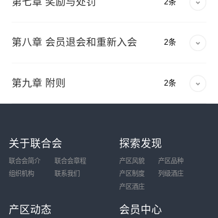
交流活动和其他业务活动；
第七章 奖励与处罚
2.葡萄酒行业的专家学者和管理人员等。
2条
（一）副会长 6000元（陆仟元）/年；
务、按照本会章程规定的业务范围开展相关活动
办法规定的义务，正确行使本办法规定的权利。
（四）企业会员要有工商部门核发的营业执照
（二）免费获得本会提供的网上信息服务；
和促进事业发展的支出，以及秘书处办公费用
第八条
在册会员是指在本会或本会的分支机构
（二）理事3000元（叁千元）/年；
（复印件）和机构简介；
第五条
本会入会自愿，退会自由。
等，专款专用。
登记入会的单位会员。每个会员应确定一名能够
第二十七条
本会对成绩突出的会员进行奖励：
（三）免费或优惠在本会网站上登载会员单位简
（三）单位会员2000元（贰仟元）/年；
（五）相关事业单位、社团组织和科研教学机构
第八章 会员退会和重新入会
2条
代表该单位合法权益，愿意参加本会活动的人员
介（内容由会员单位提供，本会审核），或主页
（一）对工作业绩突出的单位会员，授予本会先
第二十六条
会费由本会秘书处负责统一管理。
须提供证明组织、机构合法地位的证明文件（复
（四）个人会员300元（叁佰元）/年。
作为会员代表，并指派一名会员工作联络员。
链接会员网站；
进单位会员、荣誉会员等称号，并推荐参与中国
秘书处每年向常务理事会报告一次财务运行和收
印件）和组织、机构简介；
第二十九条
关于退会
葡萄酒产业突出贡献奖、创新奖的评选工作；
第二十二条
对联合会整体发展进行大力支持和
（四）优惠在本会杂志或网站上刊登企业或产品
支情况，接受常务理事会和财务审计、社团登记
第九条
备案会员是指在本会代管协会、加盟协
第九章 附则
（六）能够行使会员权利，履行会员义务；
2条
做出重大贡献的会员单位可根据实际情况减免会
广告；
管理机关的监督、检查，并定期向会员代表大会
（一）本会会员有退会的权利和自由；
会等社团组织、地方葡萄酒及相关产业协会（联
（二）对在葡萄酒产业发展中做出重大贡献的个
（七）按时交纳会费；
费；备案会员不向本会交纳会费；
报告。
合会）等社会团体及本会理事单位等登记注册，
人会员，授予本会先进个人会员称号；并推荐参
（五）优惠获得本会提供的评审、论证和有关咨
（二）会员要求退会时，必须以书面形式正式通
第三十一条
本会在册会员的会员证书，统一由
（八）本会要求的其他文件。
而只在本会备案的单位会员。
与宁夏贺兰山东葡萄与葡萄酒产业突出贡献奖、
询、代理等专项服务；
知本会，在相关事项处理完毕后，方可办理退会
第二十三条
会费按年度缴纳，每年三月初至五
本会制作和颁发。
创新奖的评选工作；
手续，并交回《会员证书》。
月底为当年年度会费缴纳时间。会员应按照上述
（六）可优惠参加本会组织的国际葡萄酒产业交
第十四条
个人会员申请入会应具备下列条件：
第十条
荣誉会员由本会常务理事会或会长办公
关于联合会
探索发现
（三）在授予以上荣誉称号的同时，可适条件给
会费标准交纳当年会费。
第三十二条
本办法的解释权和修改权属宁夏贺
流活动；
（三）会员无正当理由连续两年不缴纳会费的，
会议决定授予。
（一）由个人向本会提出申请；
予一定的物质或经济奖励，并在本会举办的活动
兰山东麓葡萄与葡萄酒联合会秘书处。
联合会简介
联合会章程
产区风貌
产区品种
视为自动退会，无需理事会表决。
（七）可获得本会组织的重要活动的冠名优先
第二十四条
新入会的会员，当年上半年被批准
中给予一定的优惠；
（二）填写本会《中国宁夏贺兰山东麓葡萄与葡
第十一条
会员代表被选为本会理事会理事、常
组织机构
联系我们
产区制度
列级酒庄
权。
（四）会员退会的，本会将在一定范围内予以公
入会的新会员单位，自批准入会当月起缴纳全年
萄酒联合会个人会员入会申请表》；
务理事、副会长的，该会员单位即相应成为本会
产区酒庄
（四）在本会受国家有关部门委托主办和承办的
告。
会费;当年7月1日以后被批准入会的新会员单
该届理事单位、常务理事单位、副会长单位。
第十九条
会员应履行的义务：
相关评比、认定活动中，将为会员提供优先条
（三）提供近期正面免冠照片（大一寸或二寸）
位，应按年会费标准的50%缴纳。
产区动态
会员中心
第三十条
关于重新入会
件。
二张；
（一）遵守本会的章程,维护本会的合法权益,执